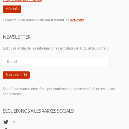
ccl@catalansasuissa.org
Més info
El nostre local només està obert durant les
activitats
.
NEWSLETTER
Estigues al dia de les informacions i activitats del CCL al teu correu!
Subscriu-m’hi
Rebràs un correu electrònic per confirmar la subscripció. Si no és el cas
contacta’ns.
SEGUEIX-NOS A LES XARXES SOCIALS!
X