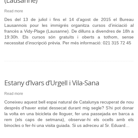
(Lausanne)
Read more
Des del 13 de juliol i fins el 14 d’agost de 2015 el Bureau
Lausannois pour les immigrés organitza cursos d’iniciació al
francès a Vidy-Plage (Lausanne). De dilluns a divendres de 18h a
19:30h. Els cursos són gratuïts i oberts a tothom, sense
necessitat d’inscripció prèvia. Per més informació: 021 315 72 45
Estany d’Ivars d’Urgell i Vila-Sana
Read more
Coneixeu aquest bell espai natural de Catalunya recuperat de nou
després d’haver estat dessecat durant mig segle? S’hi pot donar
la volta en una bicicleta de lloguer, fer una passejada en barca a
rem (els caps de setmana), observar-hi els ocells amb els
binocles o fer-hi una visita guiada. Si us adreceu al Sr. Eduard…