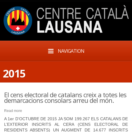
NAVIGATION
2015
El cens electoral de catalans creix a totes les
demarcacions consolars arreu del món.
Read more
A 1er D’OCTUBRE DE 2015 JA SOM 199.267 ELS CATALANS DE
L’EXTERIOR INSCRITS AL CERA (CENS ELECTORAL DE
RESIDENTS ABSENTS) UN AUGMENT DE 14.677 INSCRITS