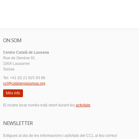
ON SOM
Centre Català de Lausana
Rue de Genève 91
1004 Lausanne
Suisse
Tel: +41 (0) 21 625 93 86
ccl@catalansasuissa.org
Més info
El nostre local només està obert durant les
activitats
.
NEWSLETTER
Estigues al dia de les informacions i activitats del CCL al teu correu!