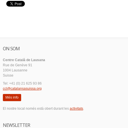
ON SOM
Centre Català de Lausana
Rue de Genève 91
1004 Lausanne
Suisse
Tel: +41 (0) 21 625 93 86
ccl@catalansasuissa.org
Més info
El nostre local només està obert durant les
activitats
.
NEWSLETTER