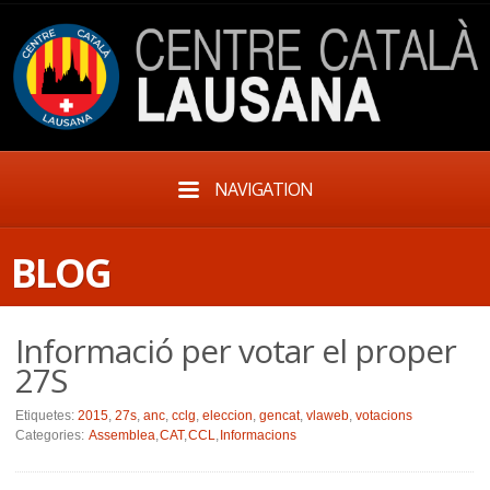
NAVIGATION
BLOG
Informació per votar el proper
27S
Etiquetes:
2015
,
27s
,
anc
,
cclg
,
eleccion
,
gencat
,
vlaweb
,
votacions
Categories:
Assemblea
,
CAT
,
CCL
,
Informacions