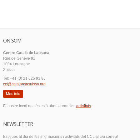
ON SOM
Centre Català de Lausana
Rue de Genève 91
1004 Lausanne
Suisse
Tel: +41 (0) 21 625 93 86
ccl@catalansasuissa.org
Més info
El nostre local només està obert durant les
activitats
.
NEWSLETTER
Estigues al dia de les informacions i activitats del CCL al teu correu!