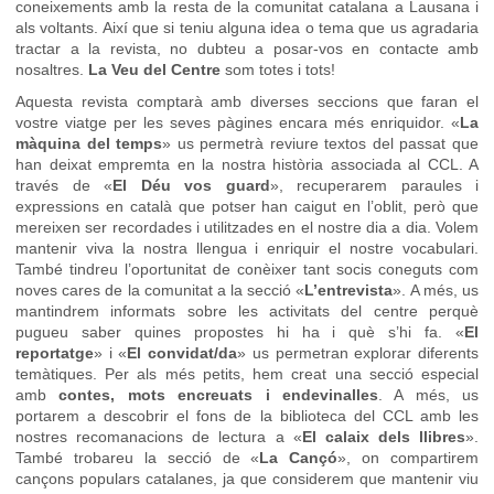
coneixements amb la resta de la comunitat catalana a Lausana i
als voltants. Així que si teniu alguna idea o tema que us agradaria
tractar a la revista, no dubteu a posar-vos en contacte amb
nosaltres.
La Veu del Centre
som totes i tots!
Aquesta revista comptarà amb diverses seccions que faran el
vostre viatge per les seves pàgines encara més enriquidor. «
La
màquina del temps
» us permetrà reviure textos del passat que
han deixat empremta en la nostra història associada al CCL. A
través de «
El Déu vos guard
», recuperarem paraules i
expressions en català que potser han caigut en l’oblit, però que
mereixen ser recordades i utilitzades en el nostre dia a dia. Volem
mantenir viva la nostra llengua i enriquir el nostre vocabulari.
També tindreu l’oportunitat de conèixer tant socis coneguts com
noves cares de la comunitat a la secció «
L’entrevista
». A més, us
mantindrem informats sobre les activitats del centre perquè
pugueu saber quines propostes hi ha i què s’hi fa. «
El
reportatge
» i «
El convidat/da
» us permetran explorar diferents
temàtiques. Per als més petits, hem creat una secció especial
amb
contes, mots encreuats i endevinalles
. A més, us
portarem a descobrir el fons de la biblioteca del CCL amb les
nostres recomanacions de lectura a «
El calaix dels llibres
».
També trobareu la secció de «
La Cançó
», on compartirem
cançons populars catalanes, ja que considerem que mantenir viu