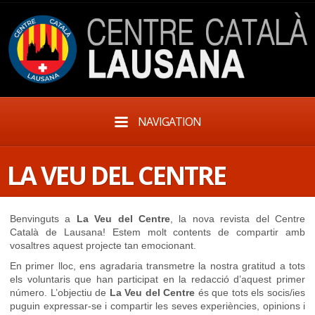
NAVIGATION
LA VEU DEL CENTRE
Benvinguts a
La Veu del Centre
, la nova revista del Centre
Català de Lausana! Estem molt contents de compartir amb
vosaltres aquest projecte tan emocionant.
En primer lloc, ens agradaria transmetre la nostra gratitud a tots
els voluntaris que han participat en la redacció d’aquest primer
número. L’objectiu de
La Veu del Centre
és que tots els socis/ies
puguin expressar-se i compartir les seves experiències, opinions i