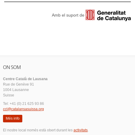
Amb el suport de
ON SOM
Centre Català de Lausana
Rue de Genève 91
1004 Lausanne
Suisse
Tel: +41 (0) 21 625 93 86
ccl@catalansasuissa.org
Més info
El nostre local només està obert durant les
activitats
.