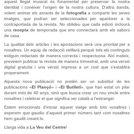
aquest llegat musical és fonamental per preservar la nostra
identitat i conèixer l’origen de la nostra cultura. D’altra banda,
volem animar els amants de la
fotografia
a compartir les seves
imatges, que podran ser seleccionades per aparèixer a la
contraportada de la revista. No oblideu que cada edició inclourà
una
recepta
de temporada que ens connectarà amb els sabors
de casa.
La qualitat dels articles i les aportacions serà una prioritat per a
nosaltres. Un equip de redacció vetllarà perquè tots els continguts
estiguin redactats de manera correcta i respectuosa. Així mateix,
preveiem publicar la revista de manera trimestral, amb una versió
digital gratuïta i una versió impresa a un cost que s’establirà
properament.
Aquesta nova publicació no pretén ser un substitut de les
publicacions «
El Plançó
» i «
El Butlletí
», que han estat un pilar
durant més de 40 anys, sinó que busca crear un nou vincle entre
nosaltres i celebrar el que significa ser català a l’estranger.
Estem emocionats d’iniciar aquest viatge amb tots vosaltres i
esperem que gaudiu d’aquest primer número tant com nosaltres
hem gaudit creant-lo.
Llarga vida a
La Veu del Centre
!