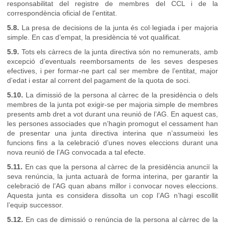
responsabilitat del registre de membres del CCL i de la
correspondència oficial de l’entitat.
5.8.
La presa de decisions de la junta és col·legiada i per majoria
simple. En cas d’empat, la presidència té vot qualificat.
5.9.
Tots els càrrecs de la junta directiva són no remunerats, amb
excepció d’eventuals reemborsaments de les seves despeses
efectives, i per formar-ne part cal ser membre de l’entitat, major
d’edat i estar al corrent del pagament de la quota de soci.
5.10.
La dimissió de la persona al càrrec de la presidència o dels
membres de la junta pot exigir-se per majoria simple de membres
presents amb dret a vot durant una reunió de l’AG. En aquest cas,
les persones associades que n’hagin promogut el cessament han
de presentar una junta directiva interina que n’assumeixi les
funcions fins a la celebració d’unes noves eleccions durant una
nova reunió de l’AG convocada a tal efecte.
5.11.
En cas que la persona al càrrec de la presidència anunciï la
seva renúncia, la junta actuarà de forma interina, per garantir la
celebració de l’AG quan abans millor i convocar noves eleccions.
Aquesta junta es considera dissolta un cop l’AG n’hagi escollit
l’equip successor.
5.12.
En cas de dimissió o renúncia de la persona al càrrec de la