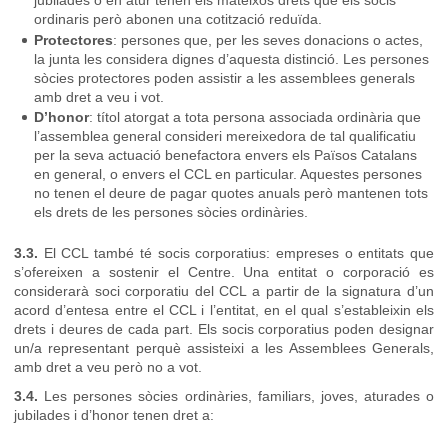
ordinaris però abonen una cotització reduïda.
Protectores
: persones que, per les seves donacions o actes,
la junta les considera dignes d’aquesta distinció. Les persones
sòcies protectores poden assistir a les assemblees generals
amb dret a veu i vot.
D’honor
: títol atorgat a tota persona associada ordinària que
l’assemblea general consideri mereixedora de tal qualificatiu
per la seva actuació benefactora envers els Països Catalans
en general, o envers el CCL en particular. Aquestes persones
no tenen el deure de pagar quotes anuals però mantenen tots
els drets de les persones sòcies ordinàries.
3.3.
El CCL també té socis corporatius: empreses o entitats que
s’ofereixen a sostenir el Centre. Una entitat o corporació es
considerarà soci corporatiu del CCL a partir de la signatura d’un
acord d’entesa entre el CCL i l’entitat, en el qual s’estableixin els
drets i deures de cada part. Els socis corporatius poden designar
un/a representant perquè assisteixi a les Assemblees Generals,
amb dret a veu però no a vot.
3.4.
Les persones sòcies ordinàries, familiars, joves, aturades o
jubilades i d’honor tenen dret a: