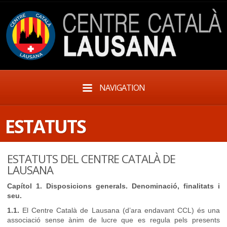
NAVIGATION
ESTATUTS
ESTATUTS DEL CENTRE CATALÀ DE
LAUSANA
Capítol 1. Disposicions generals. Denominació, finalitats i
seu.
1.1.
El Centre Català de Lausana (d’ara endavant CCL) és una
associació sense ànim de lucre que es regula pels presents