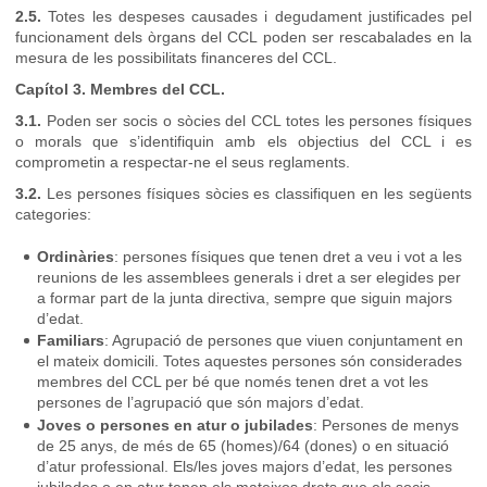
2.5.
Totes les despeses causades i degudament justificades pel
funcionament dels òrgans del CCL poden ser rescabalades en la
mesura de les possibilitats financeres del CCL.
Capítol 3. Membres del CCL.
3.1.
Poden ser socis o sòcies del CCL totes les persones físiques
o morals que s’identifiquin amb els objectius del CCL i es
comprometin a respectar-ne el seus reglaments.
3.2.
Les persones físiques sòcies es classifiquen en les següents
categories:
Ordinàries
: persones físiques que tenen dret a veu i vot a les
reunions de les assemblees generals i dret a ser elegides per
a formar part de la junta directiva, sempre que siguin majors
d’edat.
Familiars
: Agrupació de persones que viuen conjuntament en
el mateix domicili. Totes aquestes persones són considerades
membres del CCL per bé que només tenen dret a vot les
persones de l’agrupació que són majors d’edat.
Joves o persones en atur o jubilades
: Persones de menys
de 25 anys, de més de 65 (homes)/64 (dones) o en situació
d’atur professional. Els/les joves majors d’edat, les persones
jubilades o en atur tenen els mateixos drets que els socis