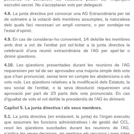
escrutini secret. No s’acceptaran vots per delegació.
4.8.
La junta directiva pot convocar una AG Extraordinària per tal
de sotmetre a la votació dels membres assumptes, la naturalesa
dels quals faci necessari un ampli consens, o per sondejar-ne
l’estat d’opinió.
4.9.
En cas de considerar-ho convenient, 1⁄4 dels/de les membres
amb dret a vot de l’entitat pot sol·licitar a la junta directiva la
celebració d’una reunió extraordinària de l’AG per apel·lar o
dirimir qüestions.
4.10.
Les qüestions presentades durant les reunions de l’AG
requereixen per tal de ser aprovades una majoria simple dels vots
que s’han pronunciat, sense tenir en compte les abstencions o els
vots nuls. Les qüestions relatives a la modificació dels Estatuts, la
seu social de l’entitat, o la seva dissolució requereixen una
aprovació per part de 2⁄3 parts dels vots pronunciats. En cas
d’igualtat de vots el vot del/de la president/a de l’AG és diriment.
Capítol 5. La junta directiva i els seus membres.
5.1.
La junta directiva (en endavant, la junta) és l’òrgan executiu
que assumeix les funcions administratives i de gestió del CCL,
resol les qüestions suscitades durant les reunions de l’AG,
n’aplica les seves decisions, en gestiona els recursos i pren totes