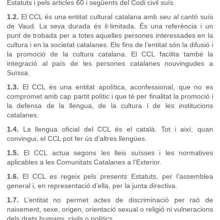
Estatuts i pels articles 60 i següents del Codi civil suís.
1.2.
El CCL és una entitat cultural catalana amb seu al cantó suís
de Vaud. La seva durada és il·limitada. És una referència i un
punt de trobada per a totes aquelles persones interessades en la
cultura i en la societat catalanes. Els fins de l’entitat són la difusió i
la promoció de la cultura catalana. El CCL facilita també la
integració al país de les persones catalanes nouvingudes a
Suïssa.
1.3.
El CCL és una entitat apolítica, aconfessional, que no es
compromet amb cap partit polític i que té per finalitat la promoció i
la defensa de la llengua, de la cultura i de les institucions
catalanes.
1.4.
La llengua oficial del CCL és el català. Tot i així, quan
convingui, el CCL pot fer ús d’altres llengües.
1.5.
El CCL actua segons les lleis suïsses i les normatives
aplicables a les Comunitats Catalanes a l’Exterior.
1.6.
El CCL es regeix pels presents Estatuts, per l’assemblea
general i, en representació d’ella, per la junta directiva.
1.7.
L’entitat no permet actes de discriminació per raó de
naixement, sexe, origen, orientació sexual o religió ni vulneracions
dels drets humans, civils o polítics.