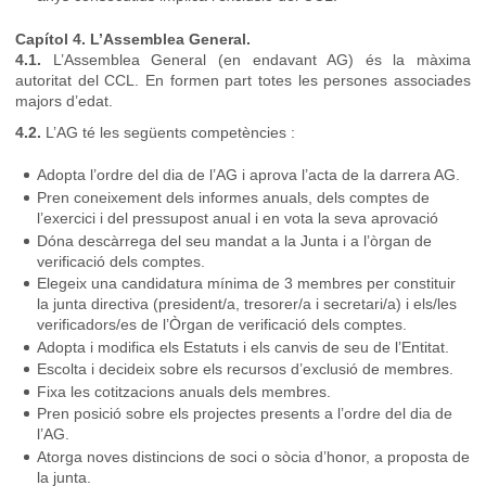
Capítol 4. L’Assemblea General.
4.1.
L’Assemblea General (en endavant AG) és la màxima
autoritat del CCL. En formen part totes les persones associades
majors d’edat.
4.2.
L’AG té les següents competències :
Adopta l’ordre del dia de l’AG i aprova l’acta de la darrera AG.
Pren coneixement dels informes anuals, dels comptes de
l’exercici i del pressupost anual i en vota la seva aprovació
Dóna descàrrega del seu mandat a la Junta i a l’òrgan de
verificació dels comptes.
Elegeix una candidatura mínima de 3 membres per constituir
la junta directiva (president/a, tresorer/a i secretari/a) i els/les
verificadors/es de l’Òrgan de verificació dels comptes.
Adopta i modifica els Estatuts i els canvis de seu de l’Entitat.
Escolta i decideix sobre els recursos d’exclusió de membres.
Fixa les cotitzacions anuals dels membres.
Pren posició sobre els projectes presents a l’ordre del dia de
l’AG.
Atorga noves distincions de soci o sòcia d’honor, a proposta de
la junta.