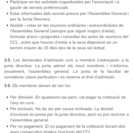
Participar en les activitats organitzades per l’associació i a
gaudir de serveis preferencials.
Estar informades dels acords presos per l’Assemblea General i
per la Junta Directiva.
Assistir i votar en les reunions ordinàries i extraordinàries de
l’Assemblea General (sempre que siguin majors d’edat),
formular precs i preguntes i consultar les actes de reunions del
CCL, actes que hauran d’estar a la seva disposició en un
termini màxim de 15 dies des de la seva sol·licitud
3.5.
Les demandes d’admissió com a membre s’adreçaran a la
junta directiva. La junta admet els nous membres i n’informa,
anualment, l’assemblea general. La junta té la facultat de
considerar casos particulars i es reserva el dret d’admissió.
3.6.
Els membres deixen de ser-ho:
Per dimissió. En qualsevol cas però, cal pagar la cotització de
l’any en curs.
Per exclusió. Ha de ser per causa motivada. La decisió
d’exclusió és presa per la junta directiva, però es pot recórrer a
l’assemblea general.
Per no pagament. El no pagament de la cotització durant dos
anys consecutius implica l’exclusió del CCL.