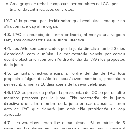
Crea grups de treball compostos per membres del CCL per
tirar endavant iniciatives concretes.
L’AG té la potestat per decidir sobre qualsevol altre tema que no
s’ha confiat a cap altre òrgan.
4.3.
L’AG es reuneix, de forma ordinària, al menys una vegada
l’any sota convocatòria de la Junta Directiva.
4.4.
Les AGs són convocades per la junta directiva, amb 30 dies
d’antelació, com a mínim. La convocatòria s’envia per correu
escrit o electrònic i comprèn l’ordre del dia de l’AG i les propostes
de la junta.
4.5.
La junta directiva afegirà a l’ordre del dia de l’AG tota
proposta d’algun dels/de les seus/seves membres, presentada
per escrit, al menys 10 dies abans de la seva celebració.
4.6.
L’AG és presidida pel/per la president/a del CCL o per un altre
membre proposat per la junta. El/la secretari/a de la junta
directiva o un altre membre de la junta en cas d’absència, pren
acta de l’AG que signarà junt amb el/la president/a un cop
aprovada.
4.7.
Les votacions tenen lloc a mà alçada. Si un mínim de 5
persones ho demanen, les votacions poden ser mitjançant