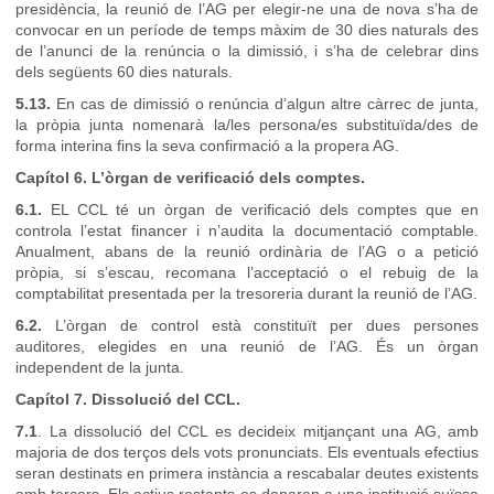
presidència, la reunió de l’AG per elegir-ne una de nova s’ha de
convocar en un període de temps màxim de 30 dies naturals des
de l’anunci de la renúncia o la dimissió, i s’ha de celebrar dins
dels següents 60 dies naturals.
5.13.
En cas de dimissió o renúncia d’algun altre càrrec de junta,
la pròpia junta nomenarà la/les persona/es substituïda/des de
forma interina fins la seva confirmació a la propera AG.
Capítol 6. L’òrgan de verificació dels comptes.
6.1.
EL CCL té un òrgan de verificació dels comptes que en
controla l’estat financer i n’audita la documentació comptable.
Anualment, abans de la reunió ordinària de l’AG o a petició
pròpia, si s’escau, recomana l’acceptació o el rebuig de la
comptabilitat presentada per la tresoreria durant la reunió de l’AG.
6.2.
L’òrgan de control està constituït per dues persones
auditores, elegides en una reunió de l’AG. És un òrgan
independent de la junta.
Capítol 7. Dissolució del CCL.
7.1
. La dissolució del CCL es decideix mitjançant una AG, amb
majoria de dos terços dels vots pronunciats. Els eventuals efectius
seran destinats en primera instància a rescabalar deutes existents
amb tercers. Els actius restants es donaran a una institució suïssa