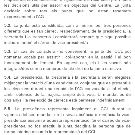
les decisions útils per assolir els objectius del Centre. La junta
decideix sobre tots els punts que no estan reservats
expressament a l’AG.
5.2.
La junta està constituïda, com a mínim, per tres persones
diferents que es fan càrrec, respectivament, de la presidència, la
secretaria i la tresoreria i considerarà sempre que sigui possible
incloure també el càrrec de vice-president/a.
5.3.
En cas de considerar-ho convenient, la junta del CCL pot
nomenar vocals per assistir i col·laborar en la gestió i el bon
funcionament de l’entitat. En aquest cas, els i les vocals són
integrats/des com a membres de ple dret de la junta directiva.
5.4.
La presidència, la tresoreria i la secretaria seran elegides
mitjançant la votació d’una candidatura conjunta que es presenti a
les eleccions durant una reunió de l’AG convocada a tal efecte,
amb l’obtenció de la majoria simple dels vots. El mandat és de
dos anys i la reelecció de càrrecs està permesa indefinidament.
5.5.
La presidència representa legalment el CCL durant la
vigència del seu mandat; en la seva absència o renúncia la vice-
presidència assumirà aquesta representació. Si el càrrec de vice-
president/a no fos efectiu la junta decidiria la persona que de
forma interina assumís la representació del CCL.