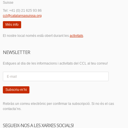
Suisse
Tel: +41 (0) 21 625 93 86
ccl@catalansasuissa.org
Més info
El nostre local només està obert durant les
activitats
.
NEWSLETTER
Estigues al dia de les informacions i activitats del CCL al teu correu!
Subscriu-m’hi
Rebràs un correu electrònic per confirmar la subscripció. Si no és el cas
contacta’ns.
SEGUEIX-NOS A LES XARXES SOCIALS!