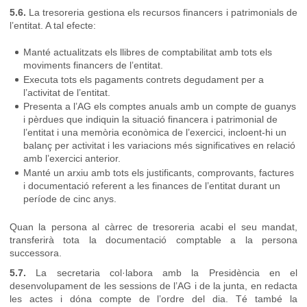
5.6.
La tresoreria gestiona els recursos financers i patrimonials de
l’entitat. A tal efecte:
Manté actualitzats els llibres de comptabilitat amb tots els
moviments financers de l’entitat.
Executa tots els pagaments contrets degudament per a
l’activitat de l’entitat.
Presenta a l’AG els comptes anuals amb un compte de guanys
i pèrdues que indiquin la situació financera i patrimonial de
l’entitat i una memòria econòmica de l’exercici, incloent-hi un
balanç per activitat i les variacions més significatives en relació
amb l’exercici anterior.
Manté un arxiu amb tots els justificants, comprovants, factures
i documentació referent a les finances de l’entitat durant un
període de cinc anys.
Quan la persona al càrrec de tresoreria acabi el seu mandat,
transferirà tota la documentació comptable a la persona
successora.
5.7.
La secretaria col·labora amb la Presidència en el
desenvolupament de les sessions de l’AG i de la junta, en redacta
les actes i dóna compte de l’ordre del dia. Té també la