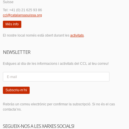
Suisse
Tel: +41 (0) 21 625 93 86
ccl@catalansasuissa.org
Més info
El nostre local només està obert durant les
activitats
.
NEWSLETTER
Estigues al dia de les informacions i activitats del CCL al teu correu!
Subscriu-m’hi
Rebràs un correu electrònic per confirmar la subscripció. Si no és el cas
contacta’ns.
SEGUEIX-NOS A LES XARXES SOCIALS!