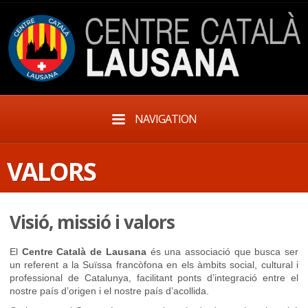
NAVIGATION
VALORS
Visió, missió i valors
El
Centre Català de Lausana
és una associació que busca ser
un referent a la Suïssa francòfona en els àmbits social, cultural i
professional de Catalunya, facilitant ponts d’integració entre el
nostre país d’origen i el nostre país d’acollida.