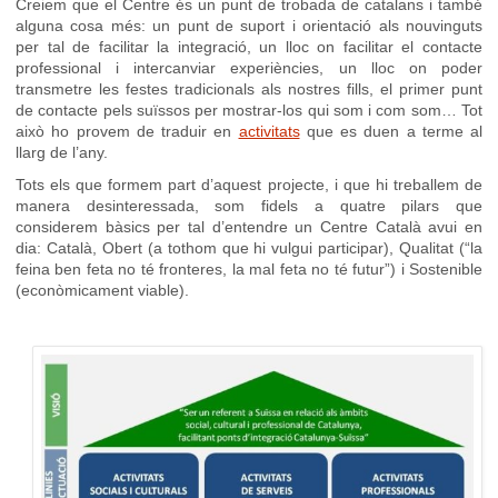
Creiem que el Centre és un punt de trobada de catalans i també
alguna cosa més: un punt de suport i orientació als nouvinguts
per tal de facilitar la integració, un lloc on facilitar el contacte
professional i intercanviar experiències, un lloc on poder
transmetre les festes tradicionals als nostres fills, el primer punt
de contacte pels suïssos per mostrar-los qui som i com som… Tot
això ho provem de traduir en
activitats
que es duen a terme al
llarg de l’any.
Tots els que formem part d’aquest projecte, i que hi treballem de
manera desinteressada, som fidels a quatre pilars que
considerem bàsics per tal d’entendre un Centre Català avui en
dia: Català, Obert (a tothom que hi vulgui participar), Qualitat (“la
feina ben feta no té fronteres, la mal feta no té futur”) i Sostenible
(econòmicament viable).