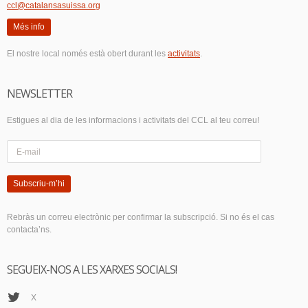
ccl@catalansasuissa.org
Més info
El nostre local només està obert durant les
activitats
.
NEWSLETTER
Estigues al dia de les informacions i activitats del CCL al teu correu!
Subscriu-m’hi
Rebràs un correu electrònic per confirmar la subscripció. Si no és el cas
contacta’ns.
SEGUEIX-NOS A LES XARXES SOCIALS!
X