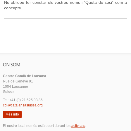
No oblideu fer constar els vostres noms i “Quota de soci” com a
concepte.
ON SOM
Centre Català de Lausana
Rue de Genève 91
1004 Lausanne
Suisse
Tel: +41 (0) 21 625 93 86
ccl@catalansasuissa.org
Més info
El nostre local només està obert durant les
activitats
.