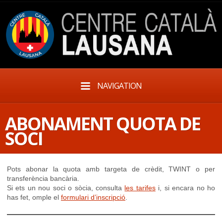
NAVIGATION
ABONAMENT QUOTA DE
SOCI
Pots abonar la quota amb targeta de crèdit, TWINT o per
transferència bancària.
Si ets un nou soci o sòcia, consulta
les tarifes
i, si encara no ho
has fet, omple el
formulari d’inscripció
.