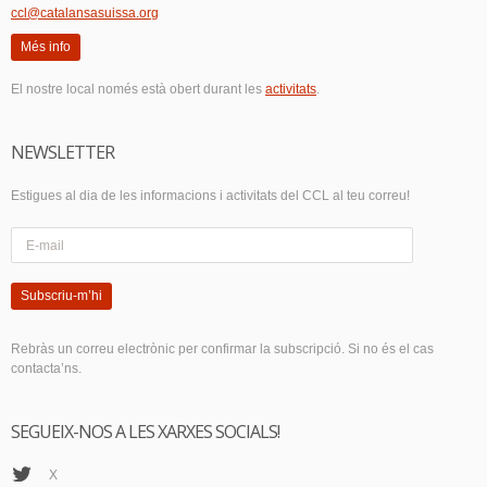
ccl@catalansasuissa.org
Més info
El nostre local només està obert durant les
activitats
.
NEWSLETTER
Estigues al dia de les informacions i activitats del CCL al teu correu!
Subscriu-m’hi
Rebràs un correu electrònic per confirmar la subscripció. Si no és el cas
contacta’ns.
SEGUEIX-NOS A LES XARXES SOCIALS!
X