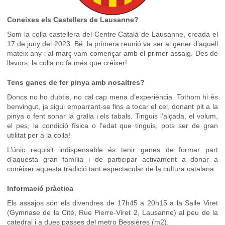
Coneixes els Castellers de Lausanne?
Som la colla castellera del Centre Català de Lausanne, creada el
17 de juny del 2023. Bé, la primera reunió va ser al gener d’aquell
mateix any i al març vam començar amb el primer assaig. Des de
llavors, la colla no fa més que créixer!
Tens ganes de fer pinya amb nosaltres?
Doncs no ho dubtis, no cal cap mena d’experiència. Tothom hi és
benvingut, ja sigui emparrant-se fins a tocar el cel, donant pit a la
pinya o fent sonar la gralla i els tabals. Tinguis l’alçada, el volum,
el pes, la condició física o l’edat que tinguis, pots ser de gran
utilitat per a la colla!
L’únic requisit indispensable és tenir ganes de formar part
d’aquesta gran família i de participar activament a donar a
conèixer aquesta tradició tant espectacular de la cultura catalana.
Informació pràctica
Els assajos són els divendres de 17h45 a 20h15 a la Salle Viret
(Gymnase de la Cité, Rue Pierre-Viret 2, Lausanne) al peu de la
catedral i a dues passes del metro Bessières (m2).