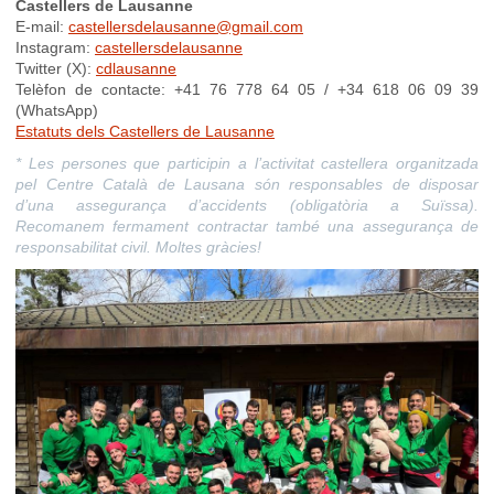
Castellers de Lausanne
E-mail:
castellersdelausanne@gmail.com
Instagram:
castellersdelausanne
Twitter (X):
cdlausanne
Telèfon de contacte: +41 76 778 64 05 / +34 618 06 09 39
(WhatsApp)
Estatuts dels Castellers de Lausanne
* Les persones que participin a l’activitat castellera organitzada
pel Centre Català de Lausana són responsables de disposar
d’una assegurança d’accidents (obligatòria a Suïssa).
Recomanem fermament contractar també una assegurança de
responsabilitat civil. Moltes gràcies!