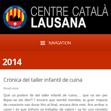
NAVIGATION
2014
Crònica del taller infantil de cuina
Read more
Què us podem dir del taller infantil de cuina…. que va ser per
llepar-se els dits!!! I encara que sembli mentida, la gran majoria
de creacions van durar fins al final, encara diria més, fins arribar a
casa! I és que tothom va treballar de valent i va fer uns ninotets