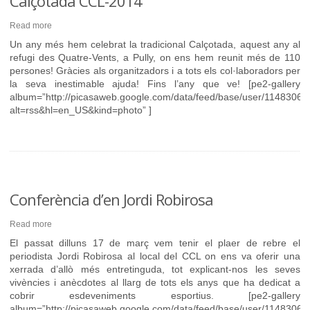
Calçotada CCL-2014
Read more
Un any més hem celebrat la tradicional Calçotada, aquest any al
refugi des Quatre-Vents, a Pully, on ens hem reunit més de 110
persones! Gràcies als organitzadors i a tots els col·laboradors per
la seva inestimable ajuda! Fins l’any que ve! [pe2-gallery
album=”http://picasaweb.google.com/data/feed/base/user/11483
alt=rss&hl=en_US&kind=photo” ]
Conferència d’en Jordi Robirosa
Read more
El passat dilluns 17 de març vem tenir el plaer de rebre el
periodista Jordi Robirosa al local del CCL on ens va oferir una
xerrada d’allò més entretinguda, tot explicant-nos les seves
vivències i anècdotes al llarg de tots els anys que ha dedicat a
cobrir esdeveniments esportius. [pe2-gallery
album=”http://picasaweb.google.com/data/feed/base/user/11483