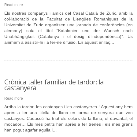
Read more
Els nostres companys i amics del Casal Català de Zuric, amb la
col·laboració de la Facultat de Llengües Romàniques de la
Universitat de Zuric organitzen una jornada de conferències (en
alemany) sota el títol “Katalonien und der Wunsch nach
Unabhängigkeit (Catalunya i el desig d’independència)”. Us
animem a assistir-hi i a fer-ne difusió. En aquest enllaç…
Crònica taller familiar de tardor: la
castanyera
Read more
Arriba la tardor, les castanyes i les castanyeres ! Aquest any hem
après a fer una titella de llana en forma de senyora que ven
castanyes. Cadascú ha triat els colors de la llana, el davantal, el
mocador… Els més petits han après a fer trenes i els més grans
han pogut agafar agulla i…