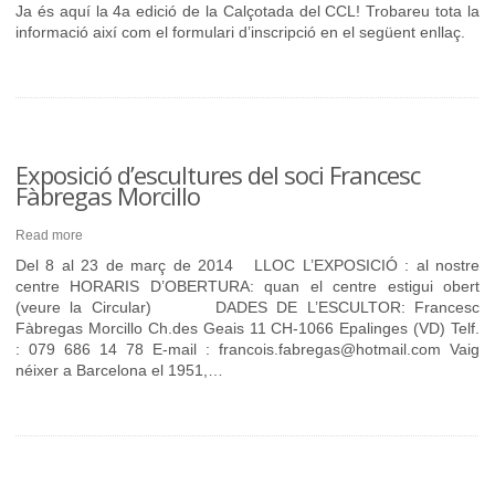
Ja és aquí la 4a edició de la Calçotada del CCL! Trobareu tota la
informació així com el formulari d’inscripció en el següent enllaç.
Exposició d’escultures del soci Francesc
Fàbregas Morcillo
Read more
Del 8 al 23 de març de 2014 LLOC L’EXPOSICIÓ : al nostre
centre HORARIS D’OBERTURA: quan el centre estigui obert
(veure la Circular) DADES DE L’ESCULTOR: Francesc
Fàbregas Morcillo Ch.des Geais 11 CH-1066 Epalinges (VD) Telf.
: 079 686 14 78 E-mail : francois.fabregas@hotmail.com Vaig
néixer a Barcelona el 1951,…