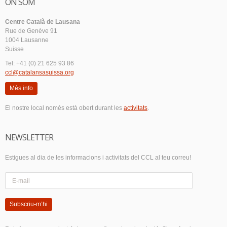
ON SOM
Centre Català de Lausana
Rue de Genève 91
1004 Lausanne
Suisse
Tel: +41 (0) 21 625 93 86
ccl@catalansasuissa.org
Més info
El nostre local només està obert durant les
activitats
.
NEWSLETTER
Estigues al dia de les informacions i activitats del CCL al teu correu!
Subscriu-m’hi