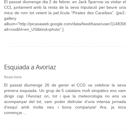
El passat diumenge dia 2 de febrer, en Jack Sparrow va visitar el
CCL juntament amb la resta de la seva tripulació per beure una
mica de rom tot veient la pel.lícula “Pirates des Caraïbes”. [pe2-
gallery
album=”http://picasaweb.google.com/data/feed/base/user/11483
alt=rss&hl=en_US&kind=photo” ]
Esquiada a Avoriaz
Read more
El passat diumenge 26 de gener el CCG va celebrar la seva
primera esquiada. Un grup de 5 catalans molt simpàtics ens vam
dirigir cap l’Avoriaz on, tot i que la meteorologia no ens va
acompanyar del tot, vam poder disfrutar d’una intensa jornada
d’esquí amb molta neu i bona companyia! Ara, ja toca
començar…