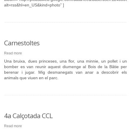
alt=rss&hl=en_US&kind=photo” ]
Carnestoltes
Read more
Una bruixa, dues princeses, una flor, una minnie, un pollet i un
bomber es van reunir aquest diumenge al Bois de la Bâtie per
berenar i jugar. Mig desmanegats van anar a descobrir els
animals que viuen en el parc.
4a Calçotada CCL
Read more