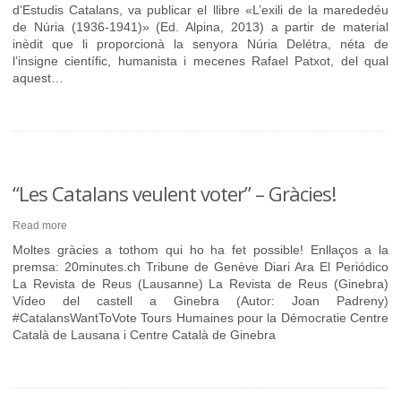
d’Estudis Catalans, va publicar el llibre «L’exili de la marededéu
de Núria (1936-1941)» (Ed. Alpina, 2013) a partir de material
inèdit que li proporcionà la senyora Núria Delétra, néta de
l’insigne científic, humanista i mecenes Rafael Patxot, del qual
aquest…
“Les Catalans veulent voter” – Gràcies!
Read more
Moltes gràcies a tothom qui ho ha fet possible! Enllaços a la
premsa: 20minutes.ch Tribune de Genève Diari Ara El Periódico
La Revista de Reus (Lausanne) La Revista de Reus (Ginebra)
Vídeo del castell a Ginebra (Autor: Joan Padreny)
#CatalansWantToVote Tours Humaines pour la Démocratie Centre
Català de Lausana i Centre Català de Ginebra