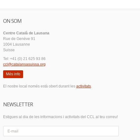
ON SOM
Centre Català de Lausana
Rue de Genève 91
1004 Lausanne
Suisse
Tel: +41 (0) 21 625 93 86
ccl@catalansasuissa.org
Més info
El nostre local només està obert durant les
activitats
.
NEWSLETTER
Estigues al dia de les informacions i activitats del CCL al teu correu!