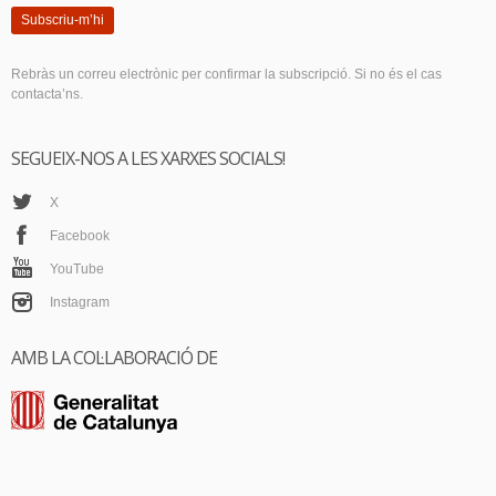
Subscriu-m’hi
Rebràs un correu electrònic per confirmar la subscripció. Si no és el cas
contacta’ns.
SEGUEIX-NOS A LES XARXES SOCIALS!
X
Facebook
YouTube
Instagram
AMB LA COL·LABORACIÓ DE