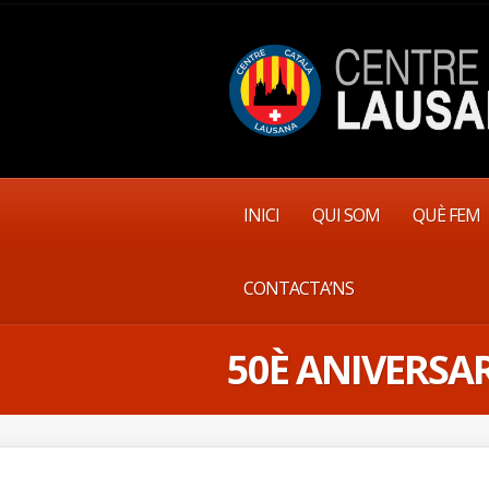
INICI
QUI SOM
QUÈ FEM
CONTACTA’NS
50È ANIVERSAR