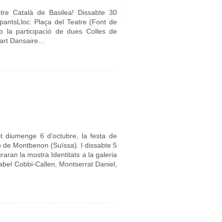
tre Català de Basilea! Dissabte 30
pantsLloc: Plaça del Teatre (Font de
b la participació de dues Colles de
bart Dansaire…
t diumenge 6 d’octubre, la festa de
 de Montbenon (Suïssa). I dissabte 5
raran la mostra Identitats a la galeria
sabel Cobbi-Callen, Montserrat Daniel,