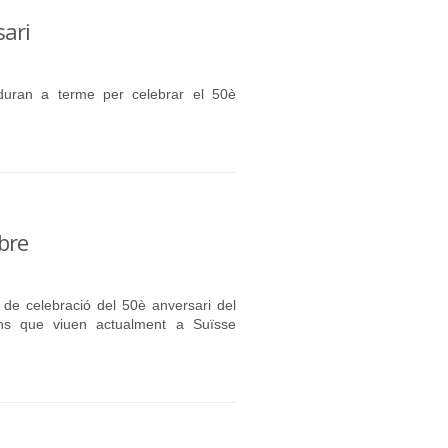
sari
duran a terme per celebrar el 50è
ubre
 de celebració del 50è anversari del
lans que viuen actualment a Suïsse