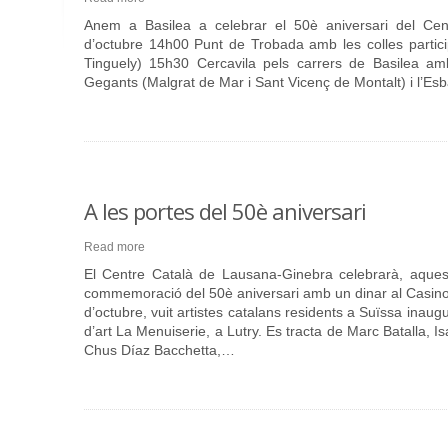
Anem a Basilea a celebrar el 50è aniversari del Cen
d’octubre 14h00 Punt de Trobada amb les colles partici
Tinguely) 15h30 Cercavila pels carrers de Basilea am
Gegants (Malgrat de Mar i Sant Vicenç de Montalt) i l’Es
A les portes del 50è aniversari
Read more
El Centre Català de Lausana-Ginebra celebrarà, aques
commemoració del 50è aniversari amb un dinar al Casino
d’octubre, vuit artistes catalans residents a Suïssa inaugu
d’art La Menuiserie, a Lutry. Es tracta de Marc Batalla, I
Chus Díaz Bacchetta,…