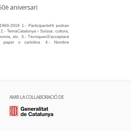
 50è aniversari
1969-2019 1.- ParticipantsHi podran
 2.- TemaCatalunya i Suïssa: cultura,
onomia, etc. 3.- TècniquesS’acceptarà
e paper o cartolina. 4.- Nombre
AMB LA COL·LABORACIÓ DE