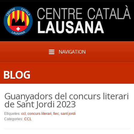
NAVIGATION
BLOG
Guanyadors del concurs literari
de Sant Jordi 2023
Etiquetes:
ccl
,
concurs literari
,
fiec
,
sant jordi
Categories:
CCL