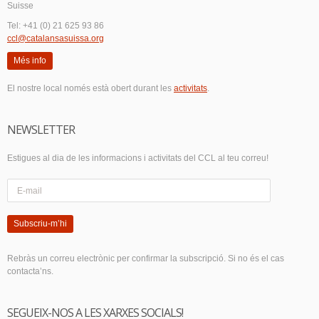
Suisse
Tel: +41 (0) 21 625 93 86
ccl@catalansasuissa.org
Més info
El nostre local només està obert durant les
activitats
.
NEWSLETTER
Estigues al dia de les informacions i activitats del CCL al teu correu!
Subscriu-m’hi
Rebràs un correu electrònic per confirmar la subscripció. Si no és el cas
contacta’ns.
SEGUEIX-NOS A LES XARXES SOCIALS!