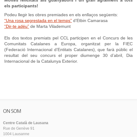
Moltes felicitats als guanyadors i un gran agraïment a tots
els participants!
Podeu llegir les obres premiades en els enllaços següents:
“Una rosa segrestada en el temps”
d’Etbin Camarasa
“Dir-te adéu”
de Marta Vilademunt
Els dos textos premiats pel CCL participen en el Concurs de les
Comunitats Catalanes a Europa, organitzat per la FIEC
(Federació Internacional d’Entitats Catalanes), que farà públic el
resultat del seu concurs el proper diumenge 30 d’abril, Dia
Internacional de la Catalunya Exterior.
ON SOM
Centre Català de Lausana
Rue de Genève 91
1004 Lausanne