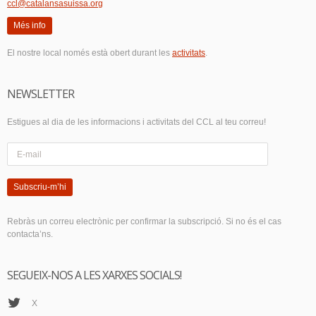
ccl@catalansasuissa.org
Més info
El nostre local només està obert durant les
activitats
.
NEWSLETTER
Estigues al dia de les informacions i activitats del CCL al teu correu!
Subscriu-m’hi
Rebràs un correu electrònic per confirmar la subscripció. Si no és el cas
contacta’ns.
SEGUEIX-NOS A LES XARXES SOCIALS!
X