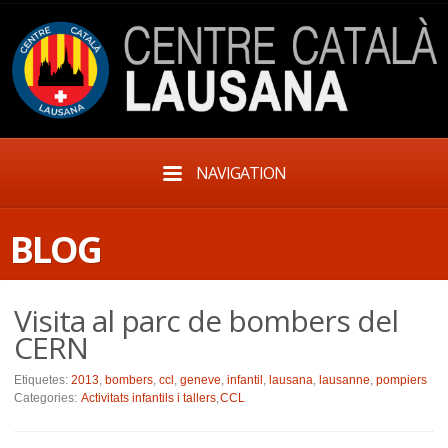
NAVIGATION
BLOG
Visita al parc de bombers del
CERN
Etiquetes:
2013
,
bombers
,
ccl
,
geneve
,
infantil
,
lausana
,
lausanne
,
pompiers
Categories:
Activitats infantils i tallers
,
CCL