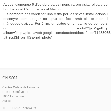
Aquest diumenge 6 d’octubre pares i nens varem visitar el parc de
bombers del Cern, gràcies al Maurici.
Els bombers ens varen fer una visita per les seves instal.lacions i
ensenyar com apagar tot tipus de focs amb els extintors i
mànegues d’aigua. Per últim, un viatge en un camió de bombers
de veritat!!![pe2-gallery
album=”http://picasaweb.google.com/data/feed/base/user/11483
alt=rss&hl=en_US&kind=photo” ]
ON SOM
Centre Català de Lausana
Rue de Genève 91
1004 Lausanne
Suisse
Tel: +41 (0) 21 625 93 86