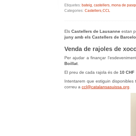
Etiquetes:
bateig
,
castellers
,
mona de pasq
Categories:
Castellers
,
CCL
Els
Castellers de Lausanne
estan po
juny amb els Castellers de Barcel
Venda de rajoles de xoco
Per ajudar a finançar l’esdevenime
Boillat
.
El preu de cada rajola és de
10 CHF
Intentarem que estiguin disponibles 
correu a
ccl@catalansasuissa.org
.