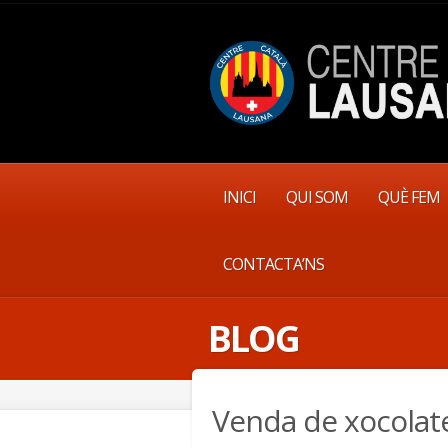
INICI
QUI SOM
QUÈ FEM
CONTACTA’NS
BLOG
Venda de xocolate