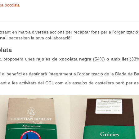
ua
,
xocolata
sant en marxa diverses accions per recaptar fons per a l’organització
ona
i necessiten la teva col·laboració!
lata
nt, proposem unes
rajoles de xocolata negra
(54%)
o amb llet
(33%)
i el benefici es destinarà íntegrament a l’organització de la Diada de Ba
tant a les activitats del CCL com als assajos de castellers però per a