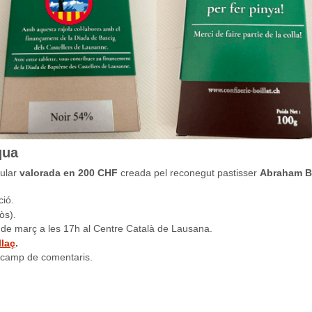
qua
ular
valorada en 200 CHF
creada pel reconegut pastisser
Abraham B
ció.
òs).
8 de març a les 17h al Centre Català de Lausana.
llaç
.
l camp de comentaris.