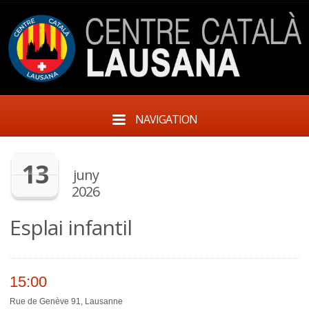
NAVIGATION
13
juny
2026
Esplai infantil
15:00
Rue de Genève 91, Lausanne