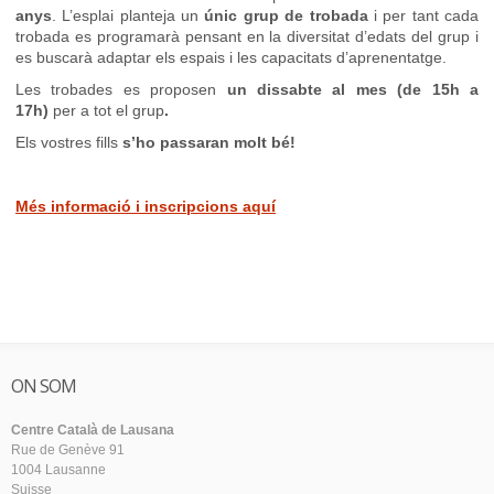
anys
. L’esplai planteja un
únic grup de trobada
i per tant cada
trobada es programarà pensant en la diversitat d’edats del grup i
es buscarà adaptar els espais i les capacitats d’aprenentatge.
Les trobades es proposen
un dissabte al mes (de 15h a
17h)
per a tot el grup
.
Els vostres fills
s’ho passaran molt bé!
Més informació i inscripcions aquí
ON SOM
Centre Català de Lausana
Rue de Genève 91
1004 Lausanne
Suisse