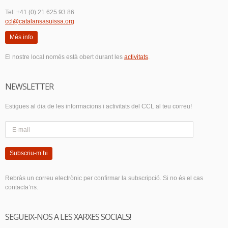
Tel: +41 (0) 21 625 93 86
ccl@catalansasuissa.org
Més info
El nostre local només està obert durant les
activitats
.
NEWSLETTER
Estigues al dia de les informacions i activitats del CCL al teu correu!
Subscriu-m’hi
Rebràs un correu electrònic per confirmar la subscripció. Si no és el cas
contacta’ns.
SEGUEIX-NOS A LES XARXES SOCIALS!