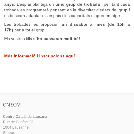
anys
. L’esplai planteja un
únic grup de trobada
i per tant cada
trobada es programarà pensant en la diversitat d’edats del grup i
es buscarà adaptar els espais i les capacitats d’aprenentatge.
Les trobades es proposen
un dissabte al mes (de 15h a
17h)
per a tot el grup
.
Els vostres fills
s’ho passaran molt bé!
Més informació i inscripcions aquí
ON SOM
Centre Català de Lausana
Rue de Genève 91
1004 Lausanne
Suisse