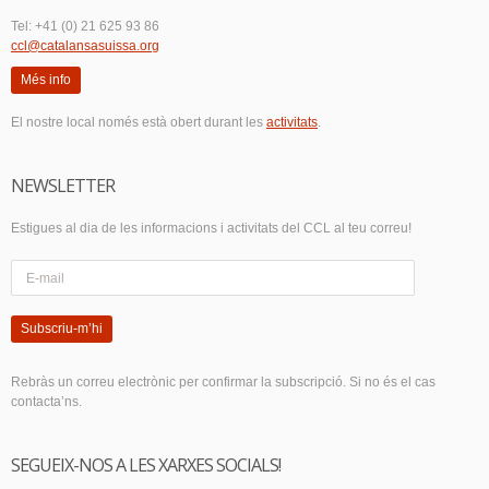
Tel: +41 (0) 21 625 93 86
ccl@catalansasuissa.org
Més info
El nostre local només està obert durant les
activitats
.
NEWSLETTER
Estigues al dia de les informacions i activitats del CCL al teu correu!
Subscriu-m’hi
Rebràs un correu electrònic per confirmar la subscripció. Si no és el cas
contacta’ns.
SEGUEIX-NOS A LES XARXES SOCIALS!