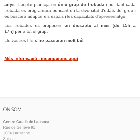
anys
. L’esplai planteja un
únic grup de trobada
i per tant cada
trobada es programarà pensant en la diversitat d’edats del grup i
es buscarà adaptar els espais i les capacitats d’aprenentatge.
Les trobades es proposen
un dissabte al mes (de 15h a
17h)
per a tot el grup
.
Els vostres fills
s’ho passaran molt bé!
Més informació i inscripcions aquí
ON SOM
Centre Català de Lausana
Rue de Genève 91
1004 Lausanne
Suisse