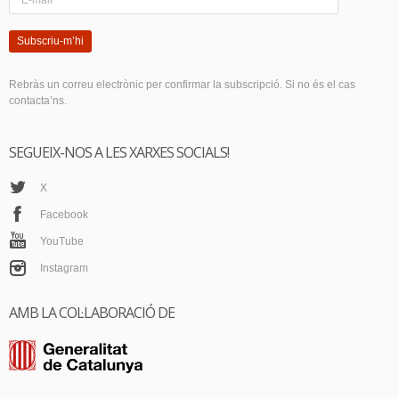
Subscriu-m’hi
Rebràs un correu electrònic per confirmar la subscripció. Si no és el cas
contacta’ns.
SEGUEIX-NOS A LES XARXES SOCIALS!
X
Facebook
YouTube
Instagram
AMB LA COL·LABORACIÓ DE