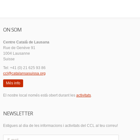
ON SOM
Centre Català de Lausana
Rue de Genève 91
1004 Lausanne
Suisse
Tel: +41 (0) 21 625 93 86
ccl@catalansasuissa.org
Més info
El nostre local només està obert durant les
activitats
.
NEWSLETTER
Estigues al dia de les informacions i activitats del CCL al teu correu!