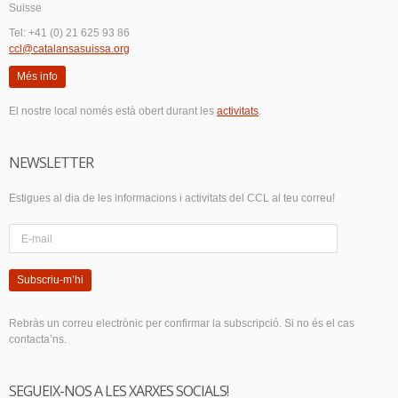
Suisse
Tel: +41 (0) 21 625 93 86
ccl@catalansasuissa.org
Més info
El nostre local només està obert durant les
activitats
.
NEWSLETTER
Estigues al dia de les informacions i activitats del CCL al teu correu!
Subscriu-m’hi
Rebràs un correu electrònic per confirmar la subscripció. Si no és el cas
contacta’ns.
SEGUEIX-NOS A LES XARXES SOCIALS!