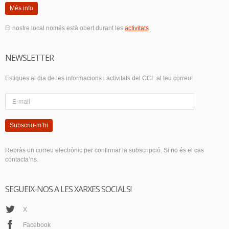
Més info
El nostre local només està obert durant les
activitats
.
NEWSLETTER
Estigues al dia de les informacions i activitats del CCL al teu correu!
Subscriu-m’hi
Rebràs un correu electrònic per confirmar la subscripció. Si no és el cas
contacta’ns.
SEGUEIX-NOS A LES XARXES SOCIALS!
X
Facebook