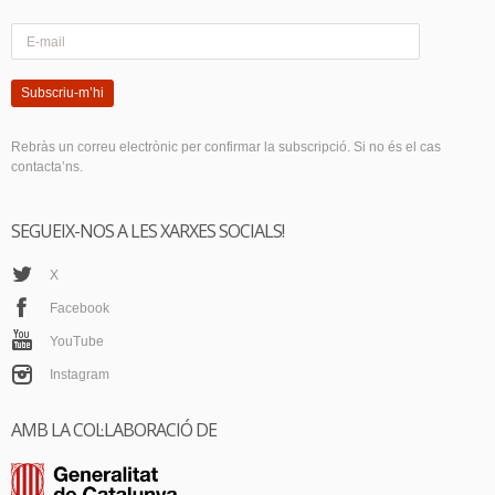
Subscriu-m’hi
Rebràs un correu electrònic per confirmar la subscripció. Si no és el cas
contacta’ns.
SEGUEIX-NOS A LES XARXES SOCIALS!
X
Facebook
YouTube
Instagram
AMB LA COL·LABORACIÓ DE