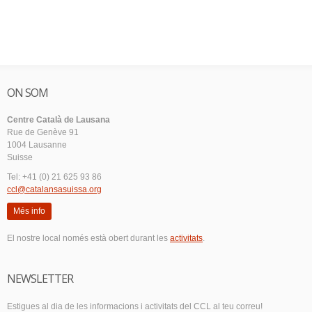
ON SOM
Centre Català de Lausana
Rue de Genève 91
1004 Lausanne
Suisse
Tel: +41 (0) 21 625 93 86
ccl@catalansasuissa.org
Més info
El nostre local només està obert durant les
activitats
.
NEWSLETTER
Estigues al dia de les informacions i activitats del CCL al teu correu!