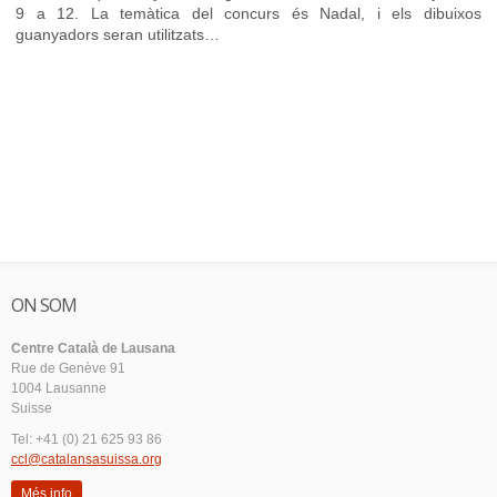
9 a 12. La temàtica del concurs és Nadal, i els dibuixos
guanyadors seran utilitzats…
ON SOM
Centre Català de Lausana
Rue de Genève 91
1004 Lausanne
Suisse
Tel: +41 (0) 21 625 93 86
ccl@catalansasuissa.org
Més info