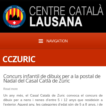
NAVIGATION
CCZURIC
Concurs infantil de dibuix per a la postal de
Nadal del Casal Catlà de Zuric
Read more
Un any més, el Casal Català de Zuric convoca el concurs de
dibuix per a nens i nenes d’entre 5 i 12 anys que resideixin a
l’exterior. Aquest any, les categories d’edat són de 5 a 8 anys, i de