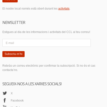
El nostre local només està obert durant les
activitats
.
NEWSLETTER
Estigues al dia de les informacions i activitats del CCL al teu correu!
Subscriu-m’hi
Rebràs un correu electrònic per confirmar la subscripció. Si no és el cas
contacta’ns.
SEGUEIX-NOS A LES XARXES SOCIALS!
X
Facebook