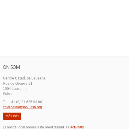
ON SOM
Centre Català de Lausana
Rue de Genève 91
1004 Lausanne
Suisse
Tel: +41 (0) 21 625 93 86
ccl@catalansasuissa.org
Més info
El nostre local només està obert durant les
activitats
.