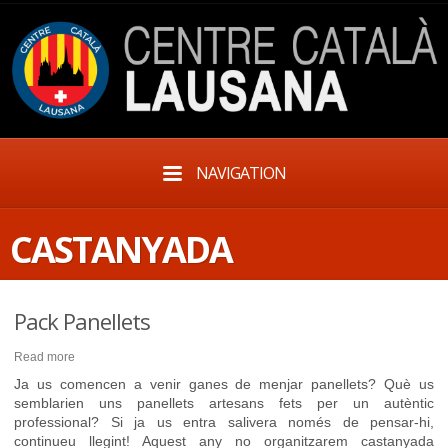
NAVIGATION
CASTANYADA
Pack Panellets
Read more
Ja us comencen a venir ganes de menjar panellets? Què us
semblarien uns panellets artesans fets per un autèntic
professional? Si ja us entra salivera només de pensar-hi,
continueu llegint! Aquest any no organitzarem castanyada