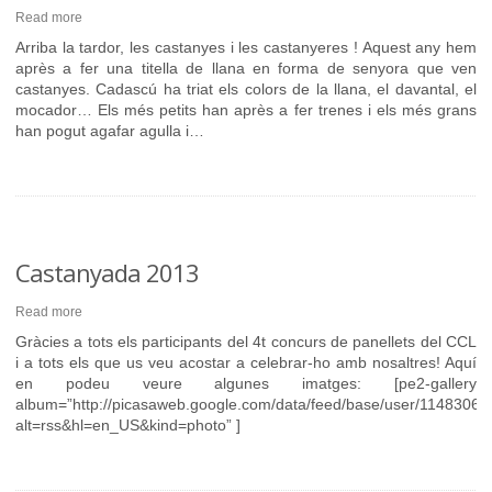
Read more
Arriba la tardor, les castanyes i les castanyeres ! Aquest any hem
après a fer una titella de llana en forma de senyora que ven
castanyes. Cadascú ha triat els colors de la llana, el davantal, el
mocador… Els més petits han après a fer trenes i els més grans
han pogut agafar agulla i…
Castanyada 2013
Read more
Gràcies a tots els participants del 4t concurs de panellets del CCL
i a tots els que us veu acostar a celebrar-ho amb nosaltres! Aquí
en podeu veure algunes imatges: [pe2-gallery
album=”http://picasaweb.google.com/data/feed/base/user/11483
alt=rss&hl=en_US&kind=photo” ]