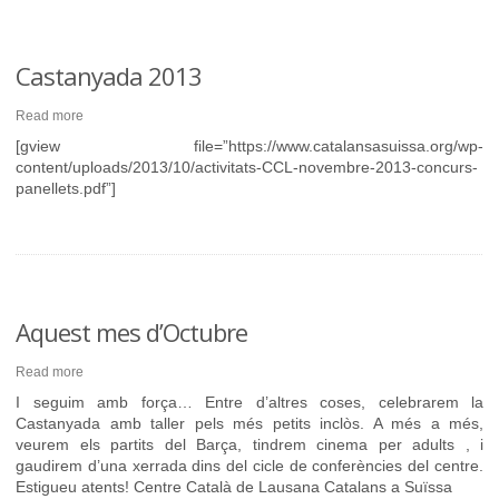
Castanyada 2013
Read more
[gview file=”https://www.catalansasuissa.org/wp-
content/uploads/2013/10/activitats-CCL-novembre-2013-concurs-
panellets.pdf”]
Aquest mes d’Octubre
Read more
I seguim amb força… Entre d’altres coses, celebrarem la
Castanyada amb taller pels més petits inclòs. A més a més,
veurem els partits del Barça, tindrem cinema per adults , i
gaudirem d’una xerrada dins del cicle de conferències del centre.
Estigueu atents! Centre Català de Lausana Catalans a Suïssa