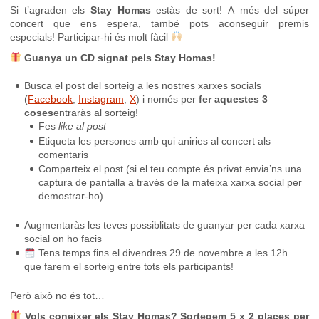
Si t’agraden els
Stay Homas
estàs de sort! A més del súper
concert que ens espera, també pots aconseguir premis
especials! Participar-hi és molt fàcil
Guanya un CD signat pels Stay Homas!
Busca el post del sorteig a les nostres xarxes socials
(
Facebook
,
Instagram
,
X
) i només per
fer aquestes 3
coses
entraràs al sorteig!
Fes
like al post
Etiqueta les persones amb qui aniries al concert als
comentaris
Comparteix el post (si el teu compte és privat envia’ns una
captura de pantalla a través de la mateixa xarxa social per
demostrar-ho)
Augmentaràs les teves possiblitats de guanyar per cada xarxa
social on ho facis
Tens temps fins el divendres 29 de novembre a les 12h
que farem el sorteig entre tots els participants!
Però això no és tot…
Vols coneixer els Stay Homas? Sortegem 5 x 2 places per