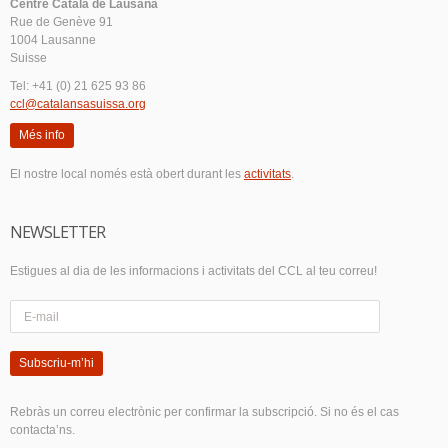
Centre Català de Lausana
Rue de Genève 91
1004 Lausanne
Suisse
Tel: +41 (0) 21 625 93 86
ccl@catalansasuissa.org
Més info
El nostre local només està obert durant les
activitats
.
NEWSLETTER
Estigues al dia de les informacions i activitats del CCL al teu correu!
Subscriu-m’hi
Rebràs un correu electrònic per confirmar la subscripció. Si no és el cas
contacta’ns.