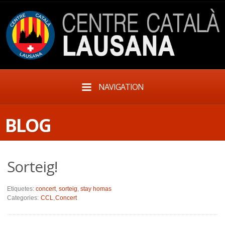
NAVIGATION
BLOG
Sorteig!
Etiquetes:
concert
,
sorteig
,
stay homas
Categories:
CCL
,
Concert