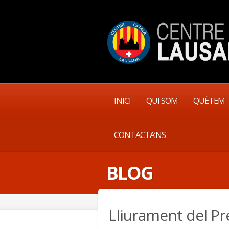
INICI
QUI SOM
QUÈ FEM
CONTACTA’NS
BLOG
Lliurament del Pr