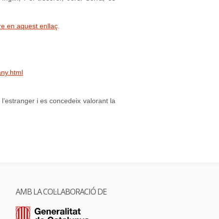
re en aquest enllaç
.
any.html
 l’estranger i es concedeix valorant la
AMB LA COL·LABORACIÓ DE