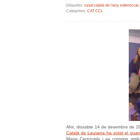
Etiquetes:
casal català de l'any
,
exterior.cat
Categories:
CAT
,
CCL
Ahir, dissabte 14 de desembre de 202
Català de Lausana ha estat el gua
Maria Cerezuela i va comptar amb l’a