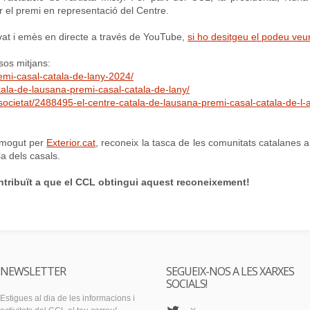
r el premi en representació del Centre.
avat i emès en directe a través de YouTube,
si ho desitgeu el podeu veu
sos mitjans:
premi-casal-catala-de-lany-2024/
tala-de-lausana-premi-casal-catala-de-lany/
-societat/2488495-el-centre-catala-de-lausana-premi-casal-catala-de-l-
omogut per
Exterior.cat
, reconeix la tasca de les comunitats catalanes a
cia dels casals.
ntribuït a que el CCL obtingui aquest reconeixement!
NEWSLETTER
SEGUEIX-NOS A LES XARXES
SOCIALS!
Estigues al dia de les informacions i