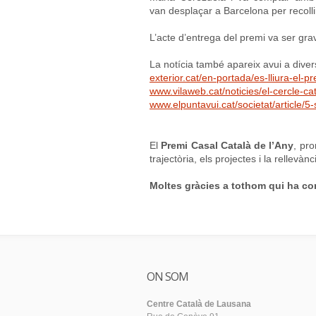
van desplaçar a Barcelona per recolli
L’acte d’entrega del premi va ser gr
La notícia també apareix avui a diver
exterior.cat/en-portada/es-lliura-el-
www.vilaweb.cat/noticies/el-cercle-ca
www.elpuntavui.cat/societat/article/5
El
Premi Casal Català de l’Any
, pr
trajectòria, els projectes i la rellevàn
Moltes gràcies a tothom qui ha co
ON SOM
Centre Català de Lausana