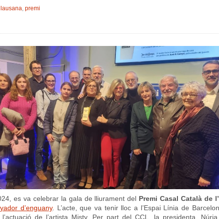
,
lausana
,
premi
4, es va celebrar la gala de lliurament del
Premi Casal Català de l
nyador d’enguany
. L’acte, que va tenir lloc a l’Espai Línia de Barcelo
ctuació de l’artista Misty. Per part del CCL, la presidenta, Núria I