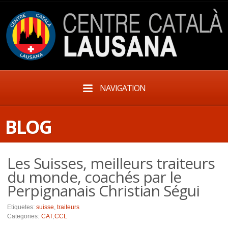
NAVIGATION
BLOG
Les Suisses, meilleurs traiteurs
du monde, coachés par le
Perpignanais Christian Ségui
Etiquetes:
suisse
,
traiteurs
Categories:
CAT
,
CCL