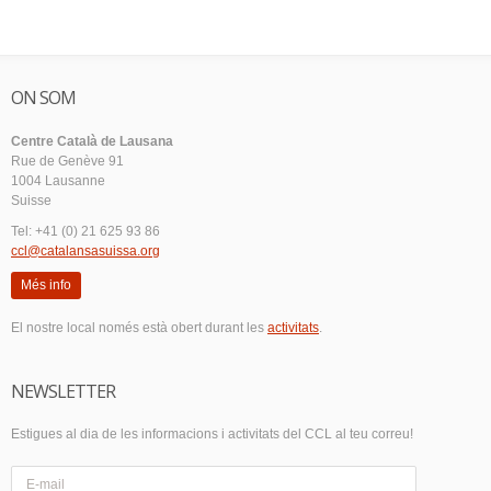
ON SOM
Centre Català de Lausana
Rue de Genève 91
1004 Lausanne
Suisse
Tel: +41 (0) 21 625 93 86
ccl@catalansasuissa.org
Més info
El nostre local només està obert durant les
activitats
.
NEWSLETTER
Estigues al dia de les informacions i activitats del CCL al teu correu!