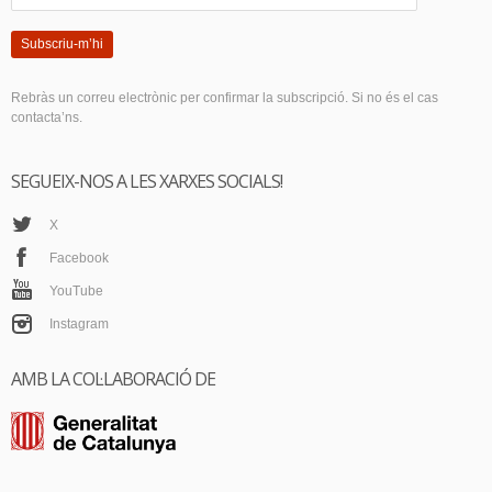
Subscriu-m’hi
Rebràs un correu electrònic per confirmar la subscripció. Si no és el cas
contacta’ns.
SEGUEIX-NOS A LES XARXES SOCIALS!
X
Facebook
YouTube
Instagram
AMB LA COL·LABORACIÓ DE