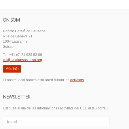
ON SOM
Centre Català de Lausana
Rue de Genève 91
1004 Lausanne
Suisse
Tel: +41 (0) 21 625 93 86
ccl@catalansasuissa.org
Més info
El nostre local només està obert durant les
activitats
.
NEWSLETTER
Estigues al dia de les informacions i activitats del CCL al teu correu!