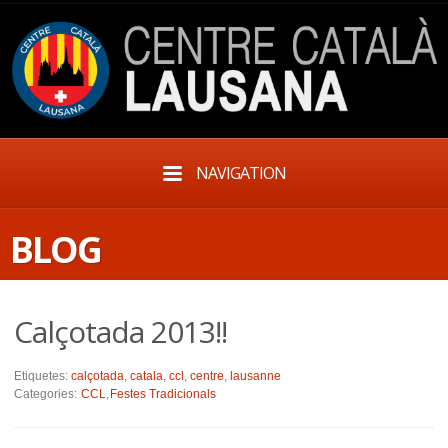
NAVIGATION
BLOG
Calçotada 2013!!
Etiquetes:
calçotada
,
catala
,
ccl
,
centre
,
lausanne
Categories:
CCL
,
Festes Tradicionals