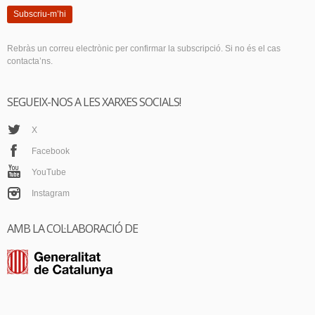
Subscriu-m’hi
Rebràs un correu electrònic per confirmar la subscripció. Si no és el cas
contacta’ns.
SEGUEIX-NOS A LES XARXES SOCIALS!
X
Facebook
YouTube
Instagram
AMB LA COL·LABORACIÓ DE