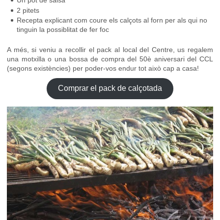
Un pot de salsa
2 pitets
Recepta explicant com coure els calçots al forn per als qui no
tinguin la possiblitat de fer foc
A més, si veniu a recollir el pack al local del Centre, us regalem
una motxilla o una bossa de compra del 50è aniversari del CCL
(segons existències) per poder-vos endur tot això cap a casa!
Comprar el pack de calçotada