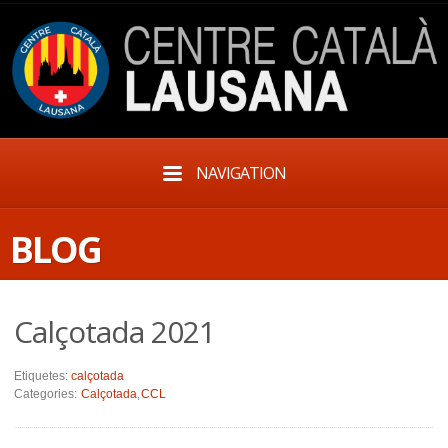
NAVIGATION
BLOG
Calçotada 2021
Etiquetes:
calçotada
Categories:
Calçotada
,
CCL