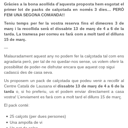
Gràcies a la bona acollida d’aquesta proposta hem esgotat el
primer lot de packs de calçotada en només 3 dies… PERÒ
FEM UNA SEGONA COMANDA!!
Teniu temps per fer la vostra reserva fins el dimecres 3 de
març i la recollida serà el dissabte 13 de març de 4 a 6 de la
tarda. La tramesa per correu es farà com a molt tard el dilluns
15 de març.
—
Malauradament aquest any no podem fer la calçotada tal com ens
agradaria però, per tal de no quedar-nos sense, us volem oferir la
possibilitat de poder-ne disfrutar encara que aquest cop sigui
cadascú des de casa seva.
Us proposem un pack de calçotada que podeu venir a recollir al
Centre Català de Lausana el
dissabte 13 de març de 4 a 6 de la
tarda
o, si ho preferiu, us el podem enviar directament a casa
vostra! L’enviament es farà com a molt tard el dilluns 15 de març.
El pack conté:
25 calçots (per dues persones)
Una ampolla de vi