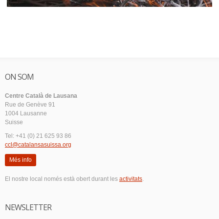
ON SOM
Centre Català de Lausana
Rue de Genève 91
1004 Lausanne
Suisse
Tel: +41 (0) 21 625 93 86
ccl@catalansasuissa.org
Més info
El nostre local només està obert durant les
activitats
.
NEWSLETTER