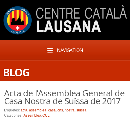
NAVIGATION
BLOG
Acta de l’Assemblea General de
Casa Nostra de Suïssa de 2017
Etiquetes:
acta
,
assemblea
,
casa
,
cns
,
nostra
,
suïssa
Categories:
Assemblea
,
CCL