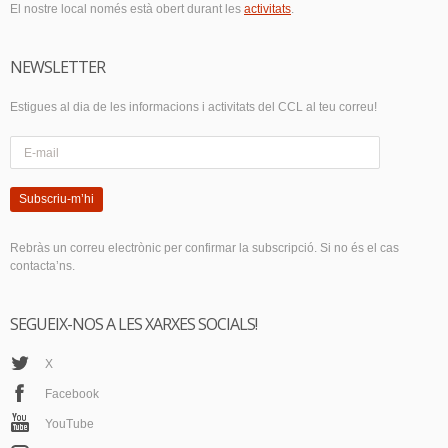
El nostre local només està obert durant les
activitats
.
NEWSLETTER
Estigues al dia de les informacions i activitats del CCL al teu correu!
Subscriu-m’hi
Rebràs un correu electrònic per confirmar la subscripció. Si no és el cas
contacta’ns.
SEGUEIX-NOS A LES XARXES SOCIALS!
X
Facebook
YouTube