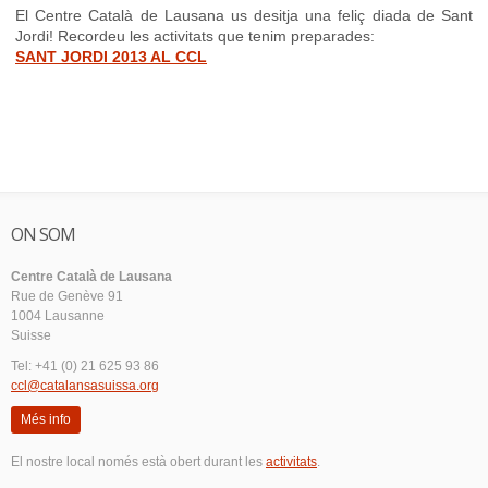
El Centre Català de Lausana us desitja una feliç diada de Sant
Jordi! Recordeu les activitats que tenim preparades:
SANT JORDI 2013 AL CCL
ON SOM
Centre Català de Lausana
Rue de Genève 91
1004 Lausanne
Suisse
Tel: +41 (0) 21 625 93 86
ccl@catalansasuissa.org
Més info
El nostre local només està obert durant les
activitats
.