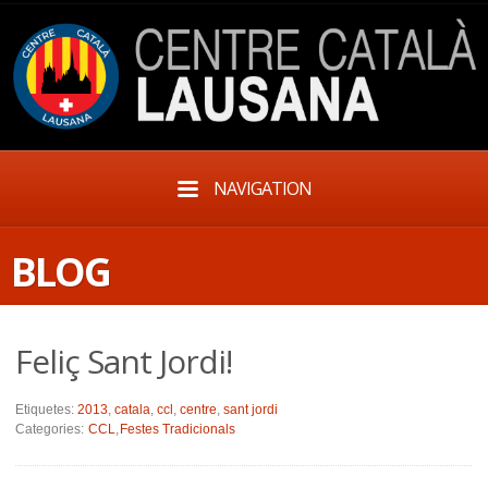
NAVIGATION
BLOG
Feliç Sant Jordi!
Etiquetes:
2013
,
catala
,
ccl
,
centre
,
sant jordi
Categories:
CCL
,
Festes Tradicionals