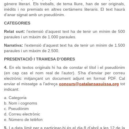
gènere literari. Els treballs, de tema lliure, han de ser originals,
inèdits i no premiats en altres certàmens literaris. El text haurà
d’anar signat amb un pseudònim.
CATEGORIES
Relat curt:
l’extensió d’aquest text ha de tenir un mínim de 500
paraules i un màxim de 1.000 paraules.
Narrativa:
l’extensió d’aquest text ha de tenir un mínim de 1.500
paraules i un màxim de 2.500.
PRESENTACIÓ I TRAMESA D’OBRES
4.
En els textos originals hi ha de constar el títol i el pseudònim
(en cap cas el nom real de l’autor). S’ha d’enviar per correu
electrònic mitjançant un document adjunt en format PDF. Cal
enviar el missatge a l’adreça
concurs@catalansasuissa.org
tot
indicant:
a. Categoria
b. Nom i cognoms
c. Pseudònim
d. Correu electrònic
e. Número de telèfon
5.
La data límit per a participar-hi és el dia 8 d’abril a les 12 de la