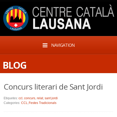
NAVIGATION
BLOG
Concurs literari de Sant Jordi
Etiquetes:
ccl
,
concurs
,
relat
,
sant jordi
Categories:
CCL
,
Festes Tradicionals