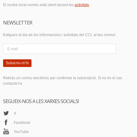
El nostre local només està obert durant les
activitats
.
NEWSLETTER
Estigues al dia de les informacions i activitats del CCL al teu correu!
Subscriu-m’hi
Rebràs un correu electrònic per confirmar la subscripció. Si no és el cas
contacta’ns.
SEGUEIX-NOS A LES XARXES SOCIALS!
X
Facebook
YouTube