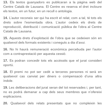
13.
Els textos guanyadors es publicaran a la pàgina web del
Centre Català de Lausana. El Centre es reserva el dret incloure
els textos, en un futur, en un recull o antologia.
14.
L’autor reconeix ser qui ha escrit el relat, com a tal, té tots els
drets sobre l’esmentada obra. L’autor cedeix els drets de
reproducció, distribució i comunicació pública de l’obra al Centre
Català de Lausana.
15.
Aquests drets d’explotació de l’obra que se cedeixen són en
qualsevol dels formats existents i coneguts a dia d’avui.
16.
No hi haurà remuneració econòmica percebuda per l’autor
com a contraprestació per aquesta cessió.
17.
Es podran concedir tots els accèssits que el jurat consideri
oportú.
18.
El premi no pot ser cedit a terceres persones ni serà en
qualsevol cas canviat per diners o compensació d’una altra
índole.
19.
Les deliberacions del jurat seran del tot reservades i, per tant,
no es podrà demanar a cap dels seus membres que n’ofereixi
explicacions.
20.
Qualsevol dels relats presentats que no compleixin les